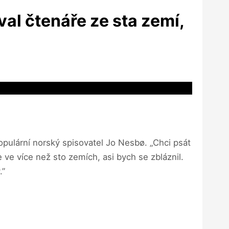
al čtenáře ze sta zemí,
opulární norský spisovatel Jo Nesbø. „Chci psát
 ve více než sto zemích, asi bych se zbláznil.
.”