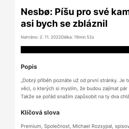
Nesbø: Píšu pro své kam
asi bych se zbláznil
Nahráno: 2. 11. 2022
Délka: 19min 52s
Video source not available
Popis
„Dobrý příběh poznáte už od první stránky. Je 
věci, o kterých si myslím, že budou zajímat pár
Takže se pořád snažím zapůsobit na ty dva chlá
Klíčová slova
Premium, Společnost, Michael Rozsypal, spisovat