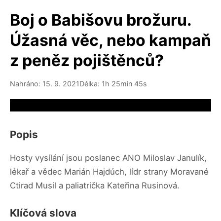
Boj o Babišovu brožuru.
Úžasná věc, nebo kampaň
z peněz pojištěnců?
Nahráno: 15. 9. 2021
Délka: 1h 25min 45s
Video source not available
Popis
Hosty vysílání jsou poslanec ANO Miloslav Janulík,
lékař a vědec Marián Hajdúch, lídr strany Moravané
Ctirad Musil a paliatrička Kateřina Rusinová.
Klíčová slova