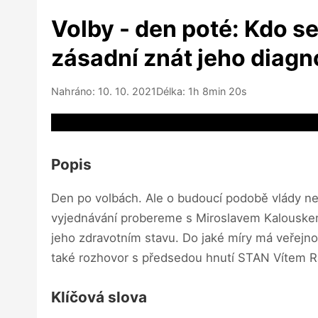
Volby - den poté: Kdo s
zásadní znát jeho diag
Nahráno: 10. 10. 2021
Délka: 1h 8min 20s
Video source not available
Popis
Den po volbách. Ale o budoucí podobě vlády nev
vyjednávání probereme s Miroslavem Kalouskem.
jeho zdravotním stavu. Do jaké míry má veřejn
také rozhovor s předsedou hnutí STAN Vítem 
Klíčová slova