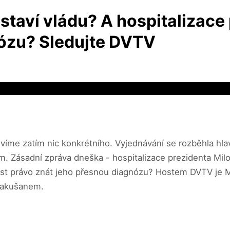
estaví vládu? A hospitalizac
nózu? Sledujte DVTV
íme zatím nic konkrétního. Vyjednávání se rozběhla hla
 Zásadní zpráva dneška - hospitalizace prezidenta Milo
ost právo znát jeho přesnou diagnózu? Hostem DVTV je M
Rakušanem.