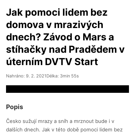
Jak pomoci lidem bez
domova v mrazivých
dnech? Závod o Mars a
stíhačky nad Pradědem v
úterním DVTV Start
Nahráno: 9. 2. 2021
Délka: 3min 55s
Video source not available
Popis
Česko sužují mrazy a sníh a mrznout bude i v
dalších dnech. Jak v této době pomoci lidem bez