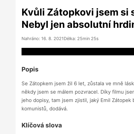
Kvůli Zátopkovi jsem si 
Nebyl jen absolutní hrdi
Nahráno: 16. 8. 2021
Délka: 25min 25s
Video source not available
Popis
Se Zátopkem jsem žil 6 let, zůstala ve mně láska
někdy jsem se málem pozvracel. Díky filmu jsem 
jeho dopisy, tam jsem zjistil, jaký Emil Zátopek 
komunistů, dodává.
Klíčová slova