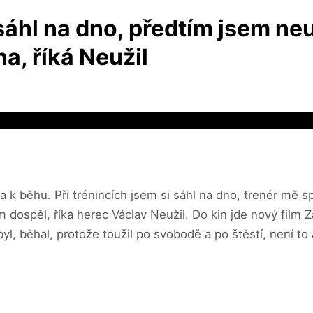
sáhl na dno, předtím jsem neu
na, říká Neužil
 k běhu. Při trénincích jsem si sáhl na dno, trenér mě spí
dospěl, říká herec Václav Neužil. Do kin jde nový film Zá
byl, běhal, protože toužil po svobodě a po štěstí, není to 