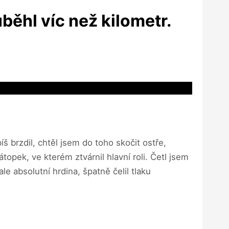
běhl víc než kilometr.
š brzdil, chtěl jsem do toho skočit ostře,
topek, ve kterém ztvárnil hlavní roli. Četl jsem
ale absolutní hrdina, špatně čelil tlaku