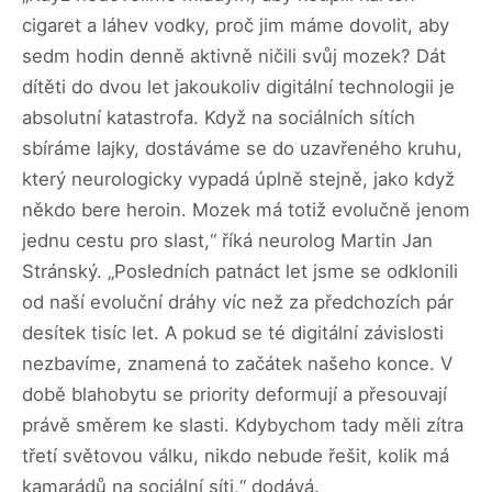
cigaret a láhev vodky, proč jim máme dovolit, aby
sedm hodin denně aktivně ničili svůj mozek? Dát
dítěti do dvou let jakoukoliv digitální technologii je
absolutní katastrofa. Když na sociálních sítích
sbíráme lajky, dostáváme se do uzavřeného kruhu,
který neurologicky vypadá úplně stejně, jako když
někdo bere heroin. Mozek má totiž evolučně jenom
jednu cestu pro slast,“ říká neurolog Martin Jan
Stránský. „Posledních patnáct let jsme se odklonili
od naší evoluční dráhy víc než za předchozích pár
desítek tisíc let. A pokud se té digitální závislosti
nezbavíme, znamená to začátek našeho konce. V
době blahobytu se priority deformují a přesouvají
právě směrem ke slasti. Kdybychom tady měli zítra
třetí světovou válku, nikdo nebude řešit, kolik má
kamarádů na sociální síti,“ dodává.