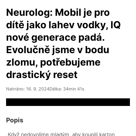
Neurolog: Mobil je pro
dítě jako lahev vodky, IQ
nové generace padá.
Evolučně jsme v bodu
zlomu, potřebujeme
drastický reset
Nahráno: 16. 9. 2024
Délka: 34min 41s
Video source not available
Popis
„Když nedovolíme mladým, aby koupili karton