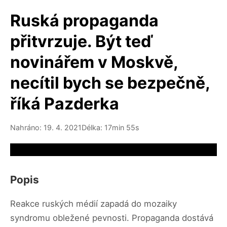
Ruská propaganda
přitvrzuje. Být teď
novinářem v Moskvě,
necítil bych se bezpečně,
říká Pazderka
Nahráno: 19. 4. 2021
Délka: 17min 55s
Video source not available
Popis
Reakce ruských médií zapadá do mozaiky
syndromu obležené pevnosti. Propaganda dostává