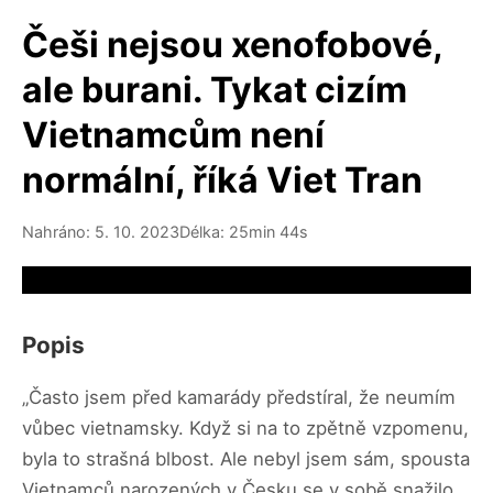
Češi nejsou xenofobové,
ale burani. Tykat cizím
Vietnamcům není
normální, říká Viet Tran
Nahráno: 5. 10. 2023
Délka: 25min 44s
Video source not available
Popis
„Často jsem před kamarády předstíral, že neumím
vůbec vietnamsky. Když si na to zpětně vzpomenu,
byla to strašná blbost. Ale nebyl jsem sám, spousta
Vietnamců narozených v Česku se v sobě snažilo