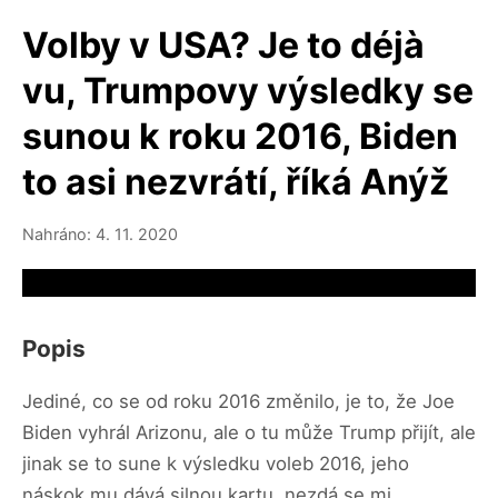
Volby v USA? Je to déjà
vu, Trumpovy výsledky se
sunou k roku 2016, Biden
to asi nezvrátí, říká Anýž
Nahráno: 4. 11. 2020
Video source not available
Popis
Jediné, co se od roku 2016 změnilo, je to, že Joe
Biden vyhrál Arizonu, ale o tu může Trump přijít, ale
jinak se to sune k výsledku voleb 2016, jeho
náskok mu dává silnou kartu, nezdá se mi