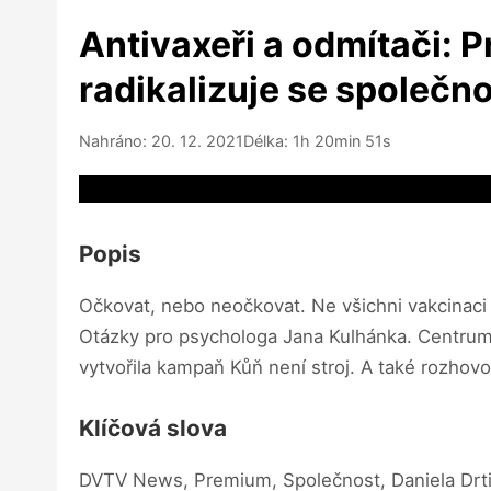
Antivaxeři a odmítači: P
radikalizuje se společn
Nahráno: 20. 12. 2021
Délka: 1h 20min 51s
Video source not available
Popis
Očkovat, nebo neočkovat. Ne všichni vakcinaci vn
Otázky pro psychologa Jana Kulhánka. Centrum P
vytvořila kampaň Kůň není stroj. A také rozho
Klíčová slova
DVTV News, Premium, Společnost, Daniela Drti