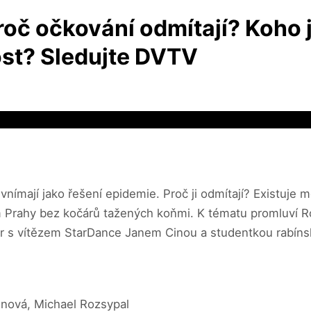
roč očkování odmítají? Koho 
ost? Sledujte DVTV
ímají jako řešení epidemie. Proč ji odmítají? Existuje mo
rahy bez kočárů tažených koňmi. K tématu promluví Robert
vor s vítězem StarDance Janem Cinou a studentkou rabín
nová, Michael Rozsypal