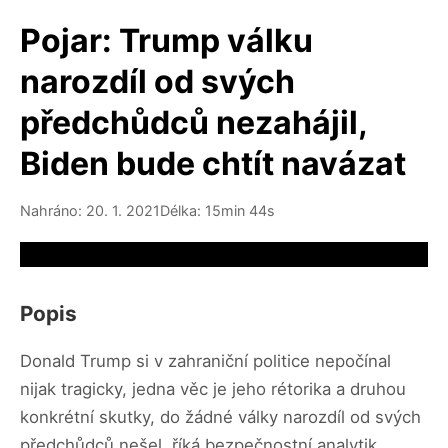
Pojar: Trump válku
narozdíl od svých
předchůdců nezahájil,
Biden bude chtít navázat
Nahráno: 20. 1. 2021
Délka: 15min 44s
Video source not available
Popis
Donald Trump si v zahraniční politice nepočínal
nijak tragicky, jedna věc je jeho rétorika a druhou
konkrétní skutky, do žádné války narozdíl od svých
předchůdců nešel, říká bezpečnostní analytik