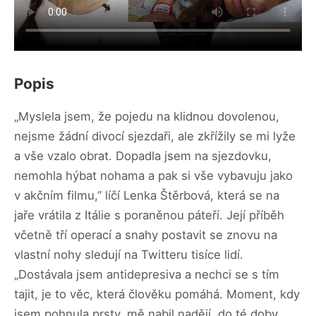
Popis
„Myslela jsem, že pojedu na klidnou dovolenou,
nejsme žádní divocí sjezdaři, ale zkřížily se mi lyže
a vše vzalo obrat. Dopadla jsem na sjezdovku,
nemohla hýbat nohama a pak si vše vybavuju jako
v akčním filmu,” líčí Lenka Štěrbová, která se na
jaře vrátila z Itálie s poraněnou páteří. Její příběh
včetně tří operací a snahy postavit se znovu na
vlastní nohy sledují na Twitteru tisíce lidí.
„Dostávala jsem antidepresiva a nechci se s tím
tajit, je to věc, která člověku pomáhá. Moment, kdy
jsem pohnula prsty, mě nabil nadějí, do té doby