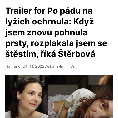
Trailer for Po pádu na
lyžích ochrnula: Když
jsem znovu pohnula
prsty, rozplakala jsem se
štěstím, říká Štěrbová
Nahráno: 24. 11. 2022
Délka: 24min 47s