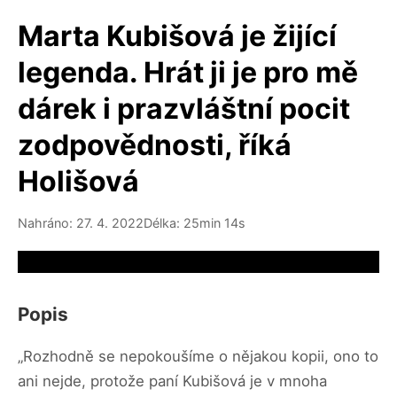
Marta Kubišová je žijící
legenda. Hrát ji je pro mě
dárek i prazvláštní pocit
zodpovědnosti, říká
Holišová
Nahráno: 27. 4. 2022
Délka: 25min 14s
Video source not available
Popis
„Rozhodně se nepokoušíme o nějakou kopii, ono to
ani nejde, protože paní Kubišová je v mnoha