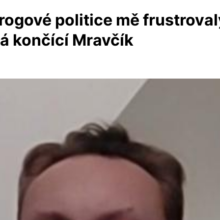
rogové politice mě frustrova
ká končící Mravčík