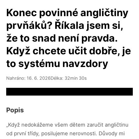
Konec povinné angličtiny
prvňáků? Říkala jsem si,
že to snad není pravda.
Když chcete učit dobře, je
to systému navzdory
Nahráno: 16. 6. 2026
Délka: 32min 30s
Video source not available
Popis
„Když nedokážeme všem dětem zaručit angličtinu
od první třídy, posilujeme nerovnosti. Důvody mi