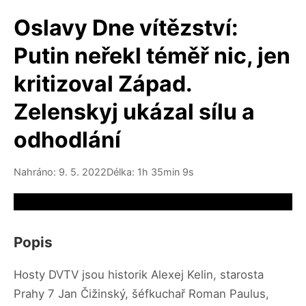
Oslavy Dne vítězství:
Putin neřekl téměř nic, jen
kritizoval Západ.
Zelenskyj ukázal sílu a
odhodlání
Nahráno: 9. 5. 2022
Délka: 1h 35min 9s
Video source not available
Popis
Hosty DVTV jsou historik Alexej Kelin, starosta
Prahy 7 Jan Čižinský, šéfkuchař Roman Paulus,