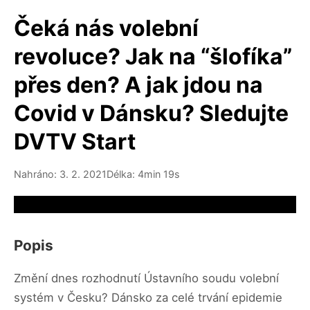
Čeká nás volební
revoluce? Jak na “šlofíka”
přes den? A jak jdou na
Covid v Dánsku? Sledujte
DVTV Start
Nahráno: 3. 2. 2021
Délka: 4min 19s
Video source not available
Popis
Změní dnes rozhodnutí Ústavního soudu volební
systém v Česku? Dánsko za celé trvání epidemie