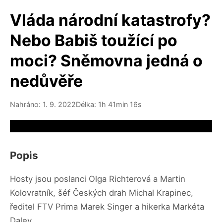
Vláda národní katastrofy?
Nebo Babiš toužící po
moci? Sněmovna jedná o
nedůvěře
Nahráno: 1. 9. 2022
Délka: 1h 41min 16s
Video source not available
Popis
Hosty jsou poslanci Olga Richterová a Martin
Kolovratník, šéf Českých drah Michal Krapinec,
ředitel FTV Prima Marek Singer a hikerka Markéta
Daley.