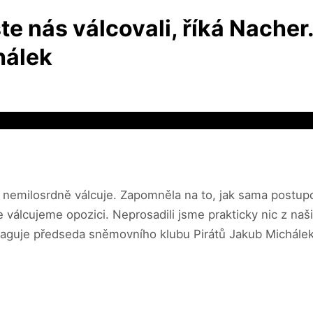
te nás válcovali, říká Nacher
hálek
 nemilosrdně válcuje. Zapomněla na to, jak sama postupov
válcujeme opozici. Neprosadili jsme prakticky nic z našich
guje předseda sněmovního klubu Pirátů Jakub Michálek