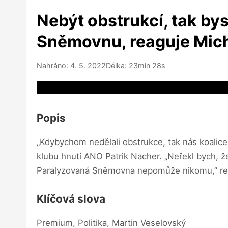
Nebýt obstrukcí, tak bys
Sněmovnu, reaguje Mic
Nahráno: 4. 5. 2022
Délka: 23min 28s
Video source not available
Popis
„Kdybychom nedělali obstrukce, tak nás koalice
klubu hnutí ANO Patrik Nacher. „Neřekl bych, že 
Paralyzovaná Sněmovna nepomůže nikomu,” rea
Klíčová slova
Premium, Politika, Martin Veselovský