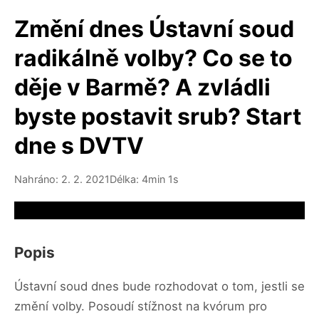
Změní dnes Ústavní soud
radikálně volby? Co se to
děje v Barmě? A zvládli
byste postavit srub? Start
dne s DVTV
Nahráno: 2. 2. 2021
Délka: 4min 1s
Video source not available
Popis
Ústavní soud dnes bude rozhodovat o tom, jestli se
změní volby. Posoudí stížnost na kvórum pro