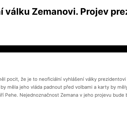
ní válku Zemanovi. Projev pre
l pocit, že je to neoficiální vyhlášení války prezidento
e by měla jeho vláda padnout před volbami a karty by m
e Jiří Pehe. Nejednoznačnost Zemana v jeho projevu bud