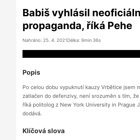
Babiš vyhlásil neoficiál
propaganda, říká Pehe
Nahráno: 25. 4. 2021
Délka: 9min 36s
Video source not available
Popis
Po celou dobu vypuknutí kauzy Vrbětice jsem mě
zatlačen do defenzivy, není srozuměn s tím, ž
říká politolog z New York University in Pragu
dodává.
Klíčová slova