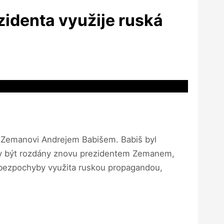
zidenta využije ruská
vi Zemanovi Andrejem Babišem. Babiš byl
ěly být rozdány znovu prezidentem Zemanem,
e bezpochyby využita ruskou propagandou,