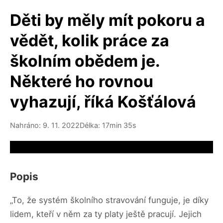
Děti by měly mít pokoru a
vědět, kolik práce za
školním obědem je.
Některé ho rovnou
vyhazují, říká Košťálová
Nahráno: 9. 11. 2022
Délka: 17min 35s
Video source not available
Popis
„To, že systém školního stravování funguje, je díky
lidem, kteří v něm za ty platy ještě pracují. Jejich