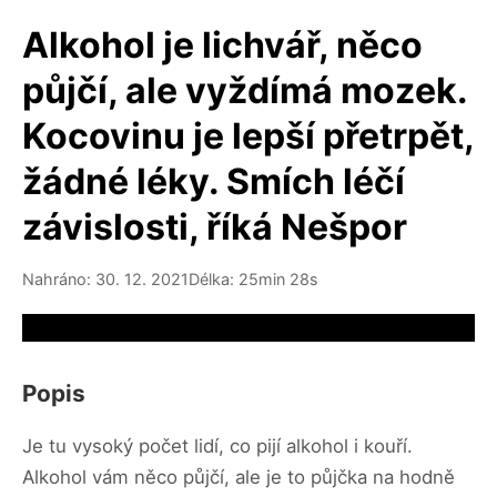
Alkohol je lichvář, něco
půjčí, ale vyždímá mozek.
Kocovinu je lepší přetrpět,
žádné léky. Smích léčí
závislosti, říká Nešpor
Nahráno: 30. 12. 2021
Délka: 25min 28s
Video source not available
Popis
Je tu vysoký počet lidí, co pijí alkohol i kouří.
Alkohol vám něco půjčí, ale je to půjčka na hodně