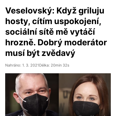
Veselovský: Když griluju
hosty, cítím uspokojení,
sociální sítě mě vytáčí
hrozně. Dobrý moderátor
musí být zvědavý
Nahráno: 1. 3. 2021
Délka: 20min 32s