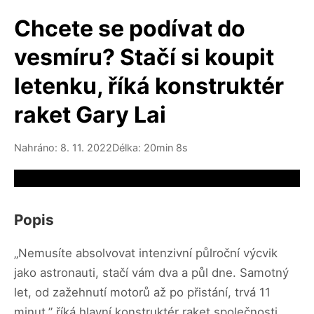
Chcete se podívat do
vesmíru? Stačí si koupit
letenku, říká konstruktér
raket Gary Lai
Nahráno: 8. 11. 2022
Délka: 20min 8s
Video source not available
Popis
„Nemusíte absolvovat intenzivní půlroční výcvik
jako astronauti, stačí vám dva a půl dne. Samotný
let, od zažehnutí motorů až po přistání, trvá 11
minut,” říká hlavní konstruktér raket společnosti