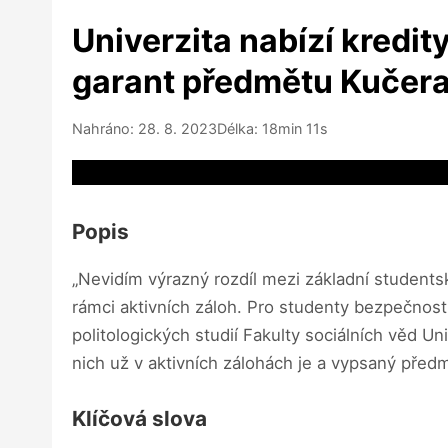
Univerzita nabízí kredity
garant předmětu Kučer
Nahráno: 28. 8. 2023
Délka: 18min 11s
Video source not available
Popis
„Nevidím výrazný rozdíl mezi základní students
rámci aktivních záloh. Pro studenty bezpečnostn
politologických studií Fakulty sociálních věd U
nich už v aktivních zálohách je a vypsaný před
Klíčová slova