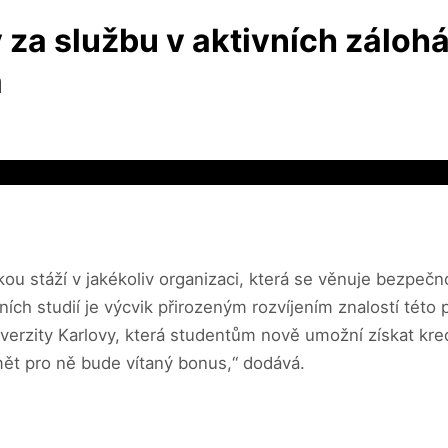
 za službu v aktivních zálohác
a
kou stáží v jakékoliv organizaci, která se věnuje bezpeč
ích studií je výcvik přirozeným rozvíjením znalostí této 
niverzity Karlovy, která studentům nově umožní získat kred
mět pro ně bude vítaný bonus,“ dodává.