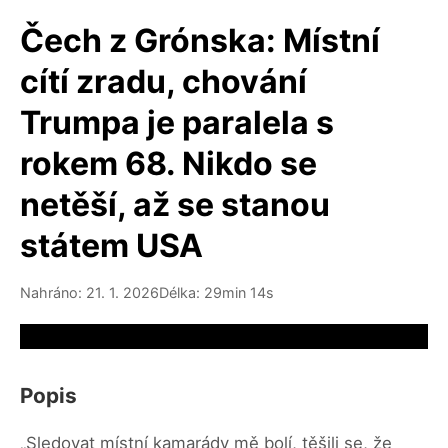
Čech z Grónska: Místní
cítí zradu, chování
Trumpa je paralela s
rokem 68. Nikdo se
netěší, až se stanou
státem USA
Nahráno: 21. 1. 2026
Délka: 29min 14s
Video source not available
Popis
„Sledovat místní kamarády mě bolí, těšili se, že