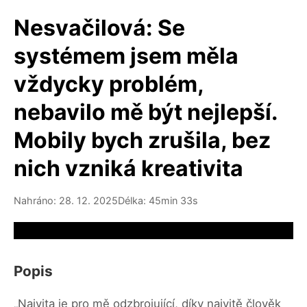
Nesvačilová: Se
systémem jsem měla
vždycky problém,
nebavilo mě být nejlepší.
Mobily bych zrušila, bez
nich vzniká kreativita
Nahráno: 28. 12. 2025
Délka: 45min 33s
Video source not available
Popis
„Naivita je pro mě odzbrojující, díky naivitě člověk