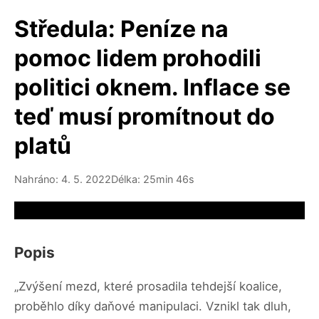
Středula: Peníze na
pomoc lidem prohodili
politici oknem. Inflace se
teď musí promítnout do
platů
Nahráno: 4. 5. 2022
Délka: 25min 46s
Video source not available
Popis
„Zvýšení mezd, které prosadila tehdejší koalice,
proběhlo díky daňové manipulaci. Vznikl tak dluh,