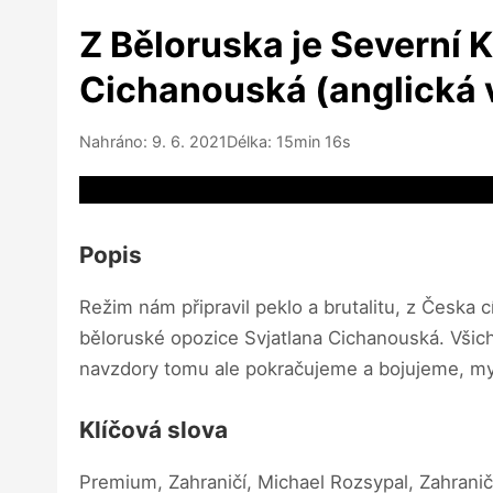
Z Běloruska je Severní K
Cichanouská (anglická 
Nahráno: 9. 6. 2021
Délka: 15min 16s
Video source not available
Popis
Režim nám připravil peklo a brutalitu, z Česka 
běloruské opozice Svjatlana Cichanouská. Všichn
navzdory tomu ale pokračujeme a bojujeme, mys
Klíčová slova
Premium, Zahraničí, Michael Rozsypal, Zahraničí