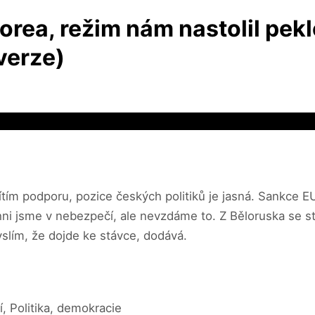
orea, režim nám nastolil peklo
verze)
cítím podporu, pozice českých politiků je jasná. Sankce E
i jsme v nebezpečí, ale nevzdáme to. Z Běloruska se stáv
lím, že dojde ke stávce, dodává.
, Politika, demokracie