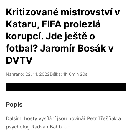
Kritizované mistrovství v
Kataru, FIFA prolezlá
korupcí. Jde ještě o
fotbal? Jaromír Bosák v
DVTV
Nahráno: 22. 11. 2022
Délka: 1h 0min 20s
Video source not available
Popis
Dalšími hosty vysílání jsou novinář Petr Třešňák a
psycholog Radvan Bahbouh.