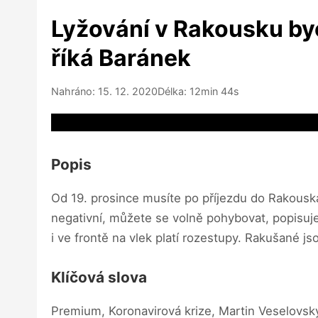
Lyžování v Rakousku byc
říká Baránek
Nahráno: 15. 12. 2020
Délka: 12min 44s
Video source not available
Popis
Od 19. prosince musíte po příjezdu do Rakousk
negativní, můžete se volně pohybovat, popisuje
i ve frontě na vlek platí rozestupy. Rakušané jsou
Klíčová slova
Premium, Koronavirová krize, Martin Veselovsk