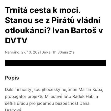
Trnitá cesta k moci.
Stanou se z Pirátů vládní
otloukánci? Ivan Bartoš v
DVTV
Nahráno: 27. 10. 2021
Délka: 1h 30min 21s
Video source not available
Popis
Dalšími hosty jsou jihočeský hejtman Martin Kuba,
propagátor projektu Milostivé léto Radek Hábl a
šéfka úřadu pro jadernou bezpečnost Dana
Drábová.