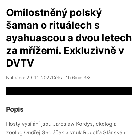
Omilostněný polský
šaman o rituálech s
ayahuascou a dvou letech
za mřížemi. Exkluzivně v
DVTV
Nahráno: 29. 11. 2022
Délka: 1h 6min 38s
Video source not available
Popis
Hosty vysílání jsou Jaroslaw Kordys, ekolog a
zoolog Ondřej Sedláček a vnuk Rudolfa Slánského