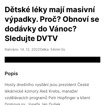
Dětské léky mají masivní
výpadky. Proč? Obnoví se
dodávky do Vánoc?
Sledujte DVTV
Nahráno: 14. 12. 2022
Délka: 54min 0s
Video source not available
Popis
Hosty dnešního vysílání jsou prezident České
lékárnické komory Aleš Krebs, manažer
vzdělávacích programů Petr Hopfinger a klient
Domova sv. Josefa Jan Dušek.