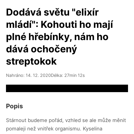
Dodává světu "elixír
mládí": Kohouti ho mají
plné hřebínky, nám ho
dává ochočený
streptokok
Nahráno: 14. 12. 2020
Délka: 27min 12s
Video source not available
Popis
Stárnout budeme pořád, vzhled se ale může měnit
pomaleji než vnitřek organismu. Kyselina