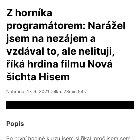
Z horníka
programátorem: Narážel
jsem na nezájem a
vzdával to, ale nelituji,
říká hrdina filmu Nová
šichta Hisem
Nahráno: 17. 6. 2021
Délka: 28min 54s
Video source not available
Popis
Po první hodině kurzu jsem si říkal, proč jsem sem