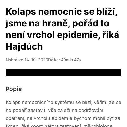
Kolaps nemocnic se blíží,
jsme na hraně, pořád to
není vrchol epidemie, říká
Hajdúch
Nahráno: 14. 10. 2020
Délka: 40min 47s
Video source not available
Popis
Kolaps nemocničního systému se blíží, věřím, že se
ho podaří zastavit, vše záleží na dodržování
opatření, na vrcholu epidemie bychom mohli být za
týden, říká koordinátora testování, mikrobiologa