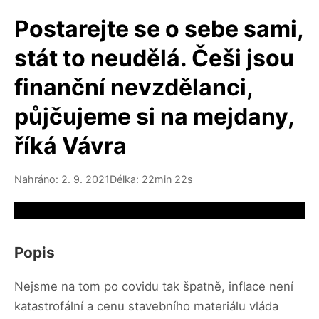
Postarejte se o sebe sami,
stát to neudělá. Češi jsou
finanční nevzdělanci,
půjčujeme si na mejdany,
říká Vávra
Nahráno: 2. 9. 2021
Délka: 22min 22s
Video source not available
Popis
Nejsme na tom po covidu tak špatně, inflace není
katastrofální a cenu stavebního materiálu vláda