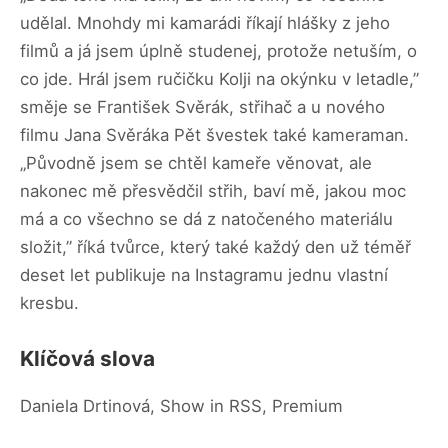
udělal. Mnohdy mi kamarádi říkají hlášky z jeho
filmů a já jsem úplně studenej, protože netuším, o
co jde. Hrál jsem ručičku Kolji na okýnku v letadle,”
směje se František Svěrák, střihač a u nového
filmu Jana Svěráka Pět švestek také kameraman.
„Původně jsem se chtěl kameře věnovat, ale
nakonec mě přesvědčil střih, baví mě, jakou moc
má a co všechno se dá z natočeného materiálu
složit,” říká tvůrce, který také každý den už téměř
deset let publikuje na Instagramu jednu vlastní
kresbu.
Klíčová slova
Daniela Drtinová, Show in RSS, Premium