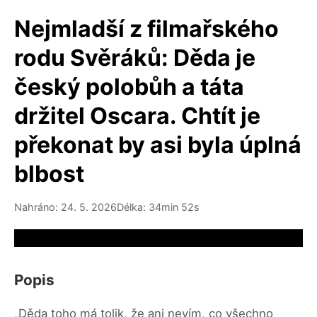
Nejmladší z filmařského
rodu Svěráků: Děda je
český polobůh a táta
držitel Oscara. Chtít je
překonat by asi byla úplná
blbost
Nahráno: 24. 5. 2026
Délka: 34min 52s
Video source not available
Popis
„Děda toho má tolik, že ani nevím, co všechno