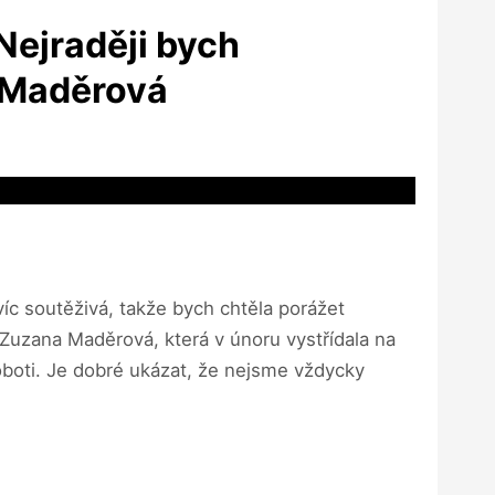
Nejraději bych
a Maděrová
víc soutěživá, takže bych chtěla porážet
Zuzana Maděrová, která v únoru vystřídala na
oboti. Je dobré ukázat, že nejsme vždycky