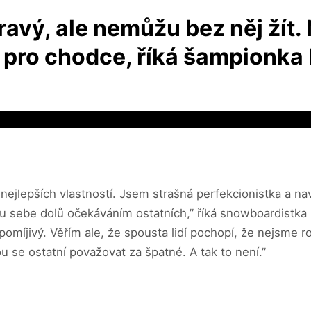
avý, ale nemůžu bez něj žít. 
u pro chodce, říká šampionk
h nejlepších vlastností. Jsem strašná perfekcionistka a na
sebe dolů očekáváním ostatních,” říká snowboardistka 
omíjivý. Věřím ale, že spousta lidí pochopí, že nejsme r
u se ostatní považovat za špatné. A tak to není.”