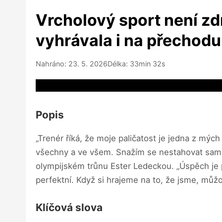
Vrcholový sport není zdr
vyhrávala i na přechod
Nahráno: 23. 5. 2026
Délka: 33min 32s
Video source not available
Popis
„Trenér říká, že moje paličatost je jedna z mýc
všechny a ve všem. Snažím se nestahovat samu 
olympijském trůnu Ester Ledeckou. „Úspěch je p
perfektní. Když si hrajeme na to, že jsme, můžo
Klíčová slova