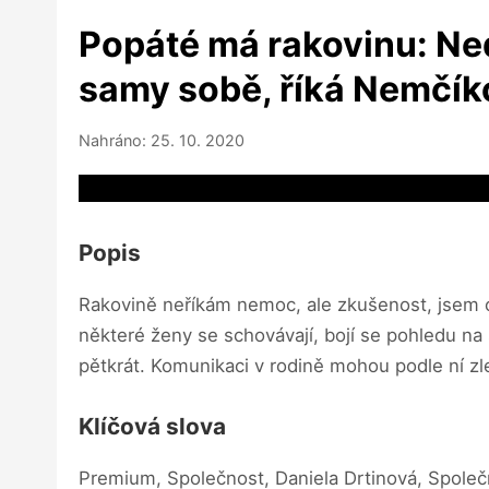
Popáté má rakovinu: Nedá
samy sobě, říká Nemčík
Nahráno: 25. 10. 2020
Video source not available
Popis
Rakovině neříkám nemoc, ale zkušenost, jsem opt
některé ženy se schovávají, bojí se pohledu n
pětkrát. Komunikaci v rodině mohou podle ní z
Klíčová slova
Premium, Společnost, Daniela Drtinová, Společ