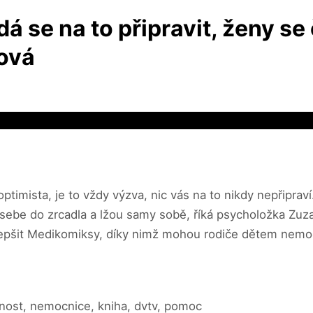
 se na to připravit, ženy se
ová
imista, je to vždy výzva, nic vás na to nikdy nepřipraví.
a sebe do zrcadla a lžou samy sobě, říká psycholožka Zu
lepšit Medikomiksy, díky nimž mohou rodiče dětem nemoc
nost, nemocnice, kniha, dvtv, pomoc