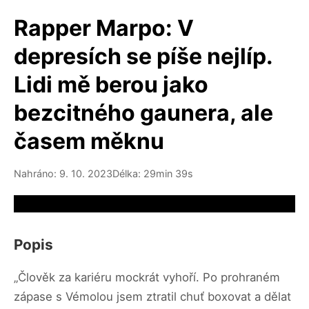
Rapper Marpo: V
depresích se píše nejlíp.
Lidi mě berou jako
bezcitného gaunera, ale
časem měknu
Nahráno: 9. 10. 2023
Délka: 29min 39s
Video source not available
Popis
„Člověk za kariéru mockrát vyhoří. Po prohraném
zápase s Vémolou jsem ztratil chuť boxovat a dělat