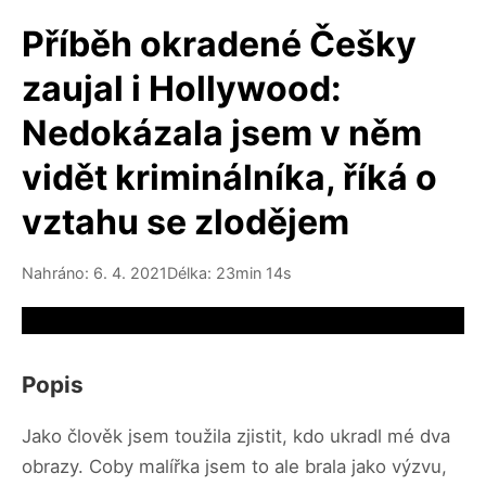
Příběh okradené Češky
zaujal i Hollywood:
Nedokázala jsem v něm
vidět kriminálníka, říká o
vztahu se zlodějem
Nahráno: 6. 4. 2021
Délka: 23min 14s
Video source not available
Popis
Jako člověk jsem toužila zjistit, kdo ukradl mé dva
obrazy. Coby malířka jsem to ale brala jako výzvu,