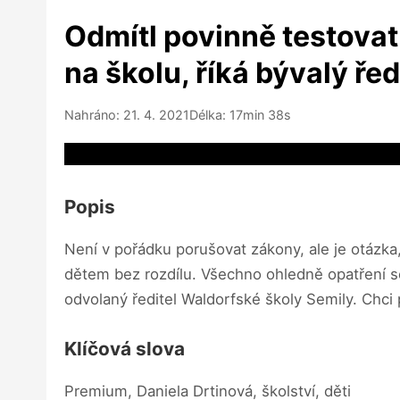
Odmítl povinně testovat
na školu, říká bývalý ře
Nahráno: 21. 4. 2021
Délka: 17min 38s
Video source not available
Popis
Není v pořádku porušovat zákony, ale je otázka
dětem bez rozdílu. Všechno ohledně opatření se
odvolaný ředitel Waldorfské školy Semily. Chci
Klíčová slova
Premium, Daniela Drtinová, školství, děti