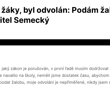
 žáky, byl odvolán: Podám žal
ditel Semecký
, jaký zákon je porušován, v první řadě musím dodržovat
 navalilo na školy, neměli jsme dostatek času, abychom t
 podat žalobu, moje odvolání je nepřiměřené, nikdy jsem 