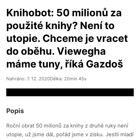
Knihobot: 50 milionů za
použité knihy? Není to
utopie. Chceme je vracet
do oběhu. Viewegha
máme tuny, říká Gazdoš
Nahráno: 7. 12. 2020
Délka: 20min 45s
Video source not available
Popis
Roční obrat 50 milionů za knihy z druhé ruky není
utopie, už jsme dál, pořád jsme v zisku. Jestli mladí