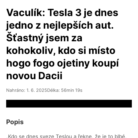
Vaculík: Tesla 3 je dnes
jedno z nejlepších aut.
Šťastný jsem za
kohokoliv, kdo si místo
hogo fogo ojetiny koupí
novou Dacii
Nahráno: 1. 6. 2025
Délka: 56min 19s
Video source not available
Popis
„Kdo se dnes sveze Teslou a řekne, že je to blbé,