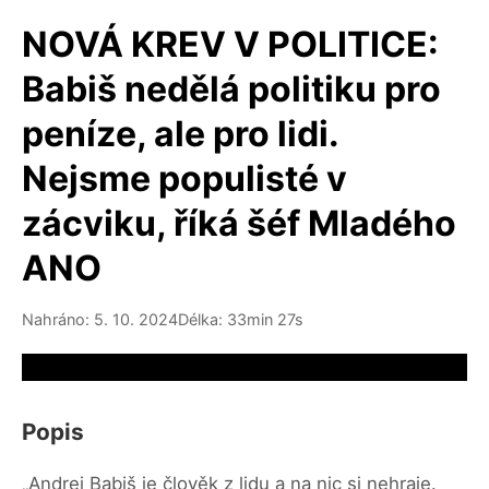
NOVÁ KREV V POLITICE:
Babiš nedělá politiku pro
peníze, ale pro lidi.
Nejsme populisté v
zácviku, říká šéf Mladého
ANO
Nahráno: 5. 10. 2024
Délka: 33min 27s
Video source not available
Popis
„Andrej Babiš je člověk z lidu a na nic si nehraje.