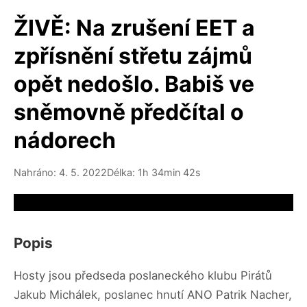
ŽIVĚ: Na zrušení EET a
zpřísnění střetu zájmů
opět nedošlo. Babiš ve
sněmovně předčítal o
nádorech
Nahráno: 4. 5. 2022
Délka: 1h 34min 42s
Video source not available
Popis
Hosty jsou předseda poslaneckého klubu Pirátů
Jakub Michálek, poslanec hnutí ANO Patrik Nacher,