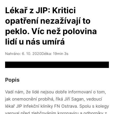
Lékař z JIP: Kritici
opatření nezažívají to
peklo. Víc než polovina
lidí u nás umírá
Nahráno: 6. 10. 2020
Délka: 19min 3s
Video source not available
Popis
Vadí nám, že lidé nejsou dobře informovaní o tom,
jak onemocnění probíhá, říká Jiří Sagan, vedoucí
lékař JIP Infekční kliniky FN Ostrava. Spolu s kolegy
varoval před zlehčováním koronaviru a odborníky z